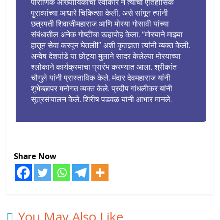
पौराणिक आख्यायिकांचा स्वीकार न त्यांची ऐतिहासिक
पुराव्यांच्या आधारे चिकित्सा केली, असे सांगून त्यांनी
छत्रपती शिवाजीमहाराज आणि मोरया गोसावी यांच्या
संबंधातील अनेक गोष्टींचा ऊहापोह केला. “मोरयाने माझ्या
हातून सेवा करवून घेतली!” अशी कृतज्ञता त्यांनी व्यक्त केली.
अन्वेष देशपांडे या छोट्या मुलाने सादर केलेल्या मोरयाच्या
श्लोकाने कार्यक्रमाचा प्रारंभ करण्यात आला. श्रीकांत
चौगुले यांनी प्रास्ताविक केले. मंदार देवमहाराज यांनी
शुभेच्छापर मनोगत व्यक्त केले. प्रदीप गांधलीकर यांनी
सूत्रसंचालन केले. शिरीष पडवळ यांनी आभार मानले.
Share Now
You May Also Like