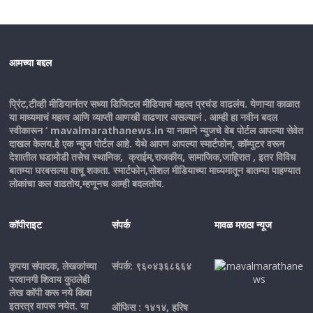
आमच्या बद्दल
प्रिंट,टीव्ही मीडियानंतर सध्या डिजिटल मीडियाचं महत्व प्रचंड वाढलंय. येणाऱ्या काळात
या माध्यमाचं महत्व आणि व्याप्ती आणखी वाढणार असल्यानं . आम्ही हा नवीन बदल
स्वीकारून ‘ mavalmarathanews.in या नावाने न्युजचे वेब पोर्टल आपल्या सेवेत
दाखल केलय.हे एक न्युज पोर्टल आहे. येथे आपण आपल्या स्मार्टफोन, कॉम्पुटर वरून
देशातील घडामोडी तसेच स्थानिक, क्राईम,राजकीय, सामाजिक,जाहिरात , इतर विविध
बातम्या घरबसल्या वाचू शकता. स्मार्टफोन,सोशल मीडियाच्या माध्यमातून बातम्या पाहण्यात
लोकांचा कल वाढतोय,म्हणूनच आम्ही बदलतोय.
कॉपीराइट
संपर्क
मावळ मराठा न्यूज
कृपया संपादक, लेखकांच्या
संपर्क: ९६०४३६८६६४
परवानगी शिवाय कुठलेही
लेख कॉपी करू नये किवा
इतरत्र वापरू नयेत. या
ऑफिस : १४१४, हरिष