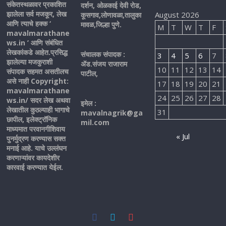
संकेतस्थळावर प्रकाशित
दर्शन, ओळकाई देवी रोड,
झालेला सर्व मजकूर, लेख
August 2026
कूसगाव,लोणावळा,तालुका
आणि त्याचे हक्क ‘
मावळ,जिल्हा पुणे.
M
T
W
T
F
mavalmarathane
ws.in ’ आणि संबंधित
लेखकांकडे आहेत.प्रसिद्ध
संचालक संपादक :
3
4
5
6
7
झालेल्या मजकुराशी
ॲड.संजय राजाराम
10
11
12
13
14
संपादक सहमत असतीलच
पाटील,
असे नाही Copyright:
17
18
19
20
21
mavalmarathane
24
25
26
27
28
ws.in/ सदर लेख अथवा
इमेल :
लेखातील कुठल्याही भागाचे
31
mavalnagrik@ga
छापील, इलेक्ट्रॉनिक
mil.com
माध्यमात परवानगीशिवाय
« Jul
पुनर्मुद्रण करण्यास सक्त
मनाई आहे. याचे उल्लंघन
करणाऱ्यांवर कायदेशीर
कारवाई करण्यात येईल.