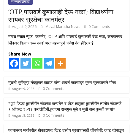
ताज्याघडामोडी
‘OTP,पासवर्ड कुणालाही देऊ नका’; विद्यार्थ्यांना
सायबर सुरक्षेचा कानमंत्र
August 9, 2026
Maval Maratha News
0 Comments
मावळ मराठा न्युज -जामनेर, ‘OTP आणि पासवर्ड कुणालाही देऊ नका, संशयास्पद
लिंकवर क्लिक करू नका’ असा महत्त्वपूर्ण संदेश देत इंदिराबाई
Share Now
मुळशी भूमीपुत्र नंदकुमार वाळंज यांना आदर्श महाराष्ट्र भूषण पुरस्काराने गौरव
0 Comments
August 9, 2026
*पुणे जिल्हा कुस्तीगीर संघाच्या मान्यतेने व खेड तालुका कुस्तीगीर तालीम संघातर्फे
९ ऑगस्ट २०२६ क्रांतीदिनी,हुतात्मा राजगुरू मुले व मुली बाल कुस्ती स्पर्धा*
0 Comments
August 8, 2026
पवनानगर मार्गावरील धोकादायक खिंड ठरतेय प्रवाशांसाठी जीवघेणी; दगड कोसळून