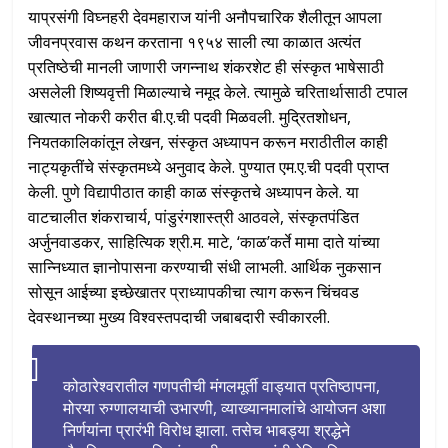
याप्रसंगी विघ्नहरी देवमहाराज यांनी अनौपचारिक शैलीतून आपला
जीवनप्रवास कथन करताना १९५४ साली त्या काळात अत्यंत
प्रतिष्ठेची मानली जाणारी जगन्नाथ शंकरशेट ही संस्कृत भाषेसाठी
असलेली शिष्यवृत्ती मिळाल्याचे नमूद केले. त्यामुळे चरितार्थासाठी टपाल
खात्यात नोकरी करीत बी.ए.ची पदवी मिळवली. मुद्रितशोधन,
नियतकालिकांतून लेखन, संस्कृत अध्यापन करून मराठीतील काही
नाट्यकृतींचे संस्कृतमध्ये अनुवाद केले. पुण्यात एम.ए.ची पदवी प्राप्त
केली. पुणे विद्यापीठात काही काळ संस्कृतचे अध्यापन केले. या
वाटचालीत शंकराचार्य, पांडुरंगशास्त्री आठवले, संस्कृतपंडित
अर्जुनवाडकर, साहित्यिक श्री.म. माटे, ‘काळ’कर्ते मामा दाते यांच्या
सान्निध्यात ज्ञानोपासना करण्याची संधी लाभली. आर्थिक नुकसान
सोसून आईच्या इच्छेखातर प्राध्यापकीचा त्याग करून चिंचवड
देवस्थानच्या मुख्य विश्वस्तपदाची जबाबदारी स्वीकारली.
कोठारेश्वरातील गणपतीची मंगलमूर्ती वाड्यात प्रतिष्ठापना,
मोरया रुग्णालयाची उभारणी, व्याख्यानमालांचे आयोजन अशा
निर्णयांना प्रारंभी विरोध झाला. तसेच भाबड्या श्रद्धेने