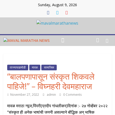
Skip
Sunday, August 9, 2026
to
content
Maval
maratha
news
ताज्याघडामोडी
मावळ
सामाजिक
Maval
“बालपणापासून संस्कृत शिकवले
maratha
news
पाहिजे!” – विघ्नहरी देवमहाराज
November 27, 2022
admin
0 Comments
मावळ मराठा न्यूज,पिंपरी(प्रदीप गांधलीकर)दिनांक :- २७ नोव्हेंबर २०२२
“संस्कृत ही अनेक भाषांची जननी असल्याने बौद्धिक अन् भाषिक