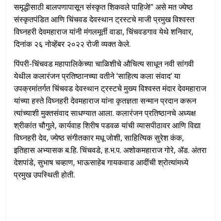
समृद्धीसाठी बालपणापासून संस्कृत शिकवले पाहिजे!” असे मत ज्येष्ठ
संस्कृतपंडित आणि चिंचवड देवस्थान ट्रस्टचे माजी प्रमुख विश्वस्त
विघ्नहरी देवमहाराज यांनी मंगलमूर्ती वाडा, चिंचवडगाव येथे शनिवार,
दिनांक २६ नोव्हेंबर २०२२ रोजी व्यक्त केले.
पिंपरी-चिंचवड महापालिकेच्या चाळिशीचे औचित्य साधून नवी सांगवी
येथील कलारंजन प्रतिष्ठानच्या वतीने ‘साहित्य कला संवाद’ या
उपक्रमांतर्गत चिंचवड देवस्थान ट्रस्टचे मुख्य विश्वस्त मंदार देवमहाराज
यांच्या हस्ते विघ्नहरी देवमहाराज यांना कृतज्ञता सन्मान प्रदान करून
त्यांच्याशी मुक्तसंवाद साधण्यात आला. कलारंजन प्रतिष्ठानचे अध्यक्ष
श्रीकांत चौगुले, कार्यवाह शिरीष पडवळ यांची व्यासपीठावर आणि विद्या
विघ्नहरी देव, ज्येष्ठ संगीतकार मधू जोशी, साहित्यिक सुरेश कंक,
इतिहास अभ्यासक ब.हि. चिंचवडे, ह.भ.प. अशोकमहाराज गोरे, ॲड. अंतरा
देशपांडे, सुभाष चव्हाण, भाऊसाहेब गायकवाड आदींची श्रोत्यांमध्ये
प्रमुख उपस्थिती होती.