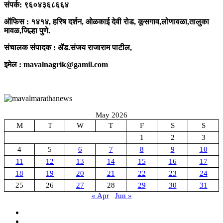
संपर्क: ९६०४३६८६६४
ऑफिस : १४१४, हरिष दर्शन, ओळकाई देवी रोड, कूसगाव,लोणावळा,तालुका
मावळ,जिल्हा पुणे.
संचालक संपादक : ॲड.संजय राजाराम पाटील,
इमेल : mavalnagrik@gamil.com
मावळ मराठा न्यूज
May 2026
M
T
W
T
F
S
S
1
2
3
4
5
6
7
8
9
10
11
12
13
14
15
16
17
18
19
20
21
22
23
24
25
26
27
28
29
30
31
« Apr
Jun »