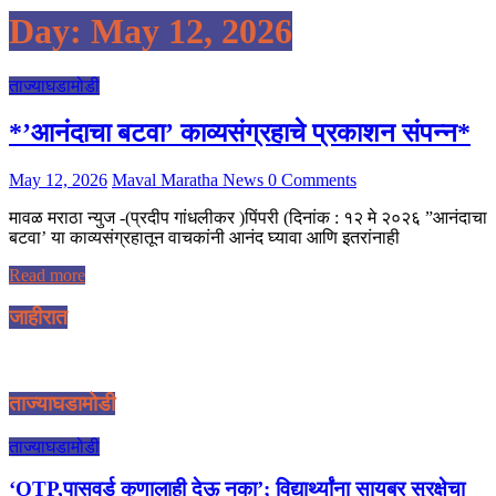
Day:
May 12, 2026
ताज्याघडामोडी
*’आनंदाचा बटवा’ काव्यसंग्रहाचे प्रकाशन संपन्न*
May 12, 2026
Maval Maratha News
0 Comments
मावळ मराठा न्युज -(प्रदीप गांधलीकर )पिंपरी (दिनांक : १२ मे २०२६ ”आनंदाचा
बटवा’ या काव्यसंग्रहातून वाचकांनी आनंद घ्यावा आणि इतरांनाही
Read more
जाहीरात
ताज्याघडामोडी
ताज्याघडामोडी
‘OTP,पासवर्ड कुणालाही देऊ नका’; विद्यार्थ्यांना सायबर सुरक्षेचा