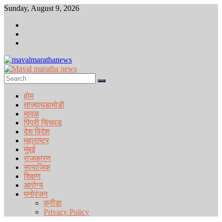
Skip
Sunday, August 9, 2026
to
content
Maval
maratha
होम
news
ताज्याघडामोडी
मावळ
Maval
पिंपरी चिंचवड
maratha
देश विदेश
news
महाराष्ट्र
मुंबई
राजकारण
सामाजिक
शिक्षण
आरोग्य
मनोरंजन
क्रीडा
Privacy Policy