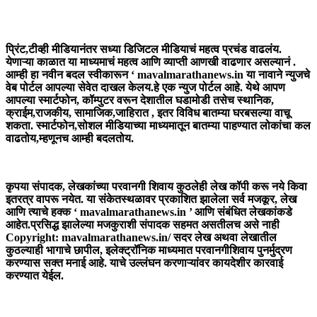
आमच्या बद्दल
प्रिंट,टीव्ही मीडियानंतर सध्या डिजिटल मीडियाचं महत्व प्रचंड वाढलंय.
येणाऱ्या काळात या माध्यमाचं महत्व आणि व्याप्ती आणखी वाढणार असल्यानं .
आम्ही हा नवीन बदल स्वीकारून ‘ mavalmarathanews.in या नावाने न्युजचे
वेब पोर्टल आपल्या सेवेत दाखल केलय.हे एक न्युज पोर्टल आहे. येथे आपण
आपल्या स्मार्टफोन, कॉम्पुटर वरून देशातील घडामोडी तसेच स्थानिक,
क्राईम,राजकीय, सामाजिक,जाहिरात , इतर विविध बातम्या घरबसल्या वाचू
शकता. स्मार्टफोन,सोशल मीडियाच्या माध्यमातून बातम्या पाहण्यात लोकांचा कल
वाढतोय,म्हणूनच आम्ही बदलतोय.
कॉपीराइट
कृपया संपादक, लेखकांच्या परवानगी शिवाय कुठलेही लेख कॉपी करू नये किवा
इतरत्र वापरू नयेत. या संकेतस्थळावर प्रकाशित झालेला सर्व मजकूर, लेख
आणि त्याचे हक्क ‘ mavalmarathanews.in ’ आणि संबंधित लेखकांकडे
आहेत.प्रसिद्ध झालेल्या मजकुराशी संपादक सहमत असतीलच असे नाही
Copyright: mavalmarathanews.in/ सदर लेख अथवा लेखातील
कुठल्याही भागाचे छापील, इलेक्ट्रॉनिक माध्यमात परवानगीशिवाय पुनर्मुद्रण
करण्यास सक्त मनाई आहे. याचे उल्लंघन करणाऱ्यांवर कायदेशीर कारवाई
करण्यात येईल.
संपर्क