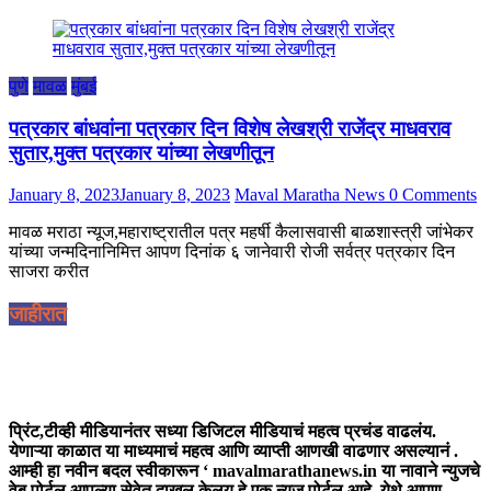
पुणे
मावळ
मुंबई
पत्रकार बांधवांना पत्रकार दिन विशेष लेखश्री राजेंद्र माधवराव
सुतार,मुक्त पत्रकार यांच्या लेखणीतून
January 8, 2023
January 8, 2023
Maval Maratha News
0 Comments
मावळ मराठा न्यूज,महाराष्ट्रातील पत्र महर्षी कैलासवासी बाळशास्त्री जांभेकर
यांच्या जन्मदिनानिमित्त आपण दिनांक ६ जानेवारी रोजी सर्वत्र पत्रकार दिन
साजरा करीत
जाहीरात
आमच्या बद्दल
प्रिंट,टीव्ही मीडियानंतर सध्या डिजिटल मीडियाचं महत्व प्रचंड वाढलंय.
येणाऱ्या काळात या माध्यमाचं महत्व आणि व्याप्ती आणखी वाढणार असल्यानं .
आम्ही हा नवीन बदल स्वीकारून ‘ mavalmarathanews.in या नावाने न्युजचे
वेब पोर्टल आपल्या सेवेत दाखल केलय.हे एक न्युज पोर्टल आहे. येथे आपण