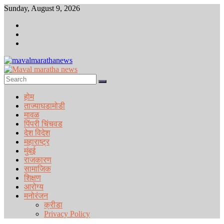
Skip
Sunday, August 9, 2026
to
content
Maval
maratha
होम
news
ताज्याघडामोडी
मावळ
Maval
पिंपरी चिंचवड
maratha
देश विदेश
news
महाराष्ट्र
मुंबई
राजकारण
सामाजिक
शिक्षण
आरोग्य
मनोरंजन
क्रीडा
Privacy Policy