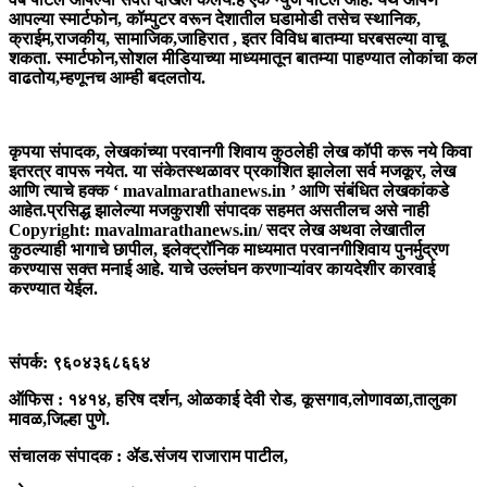
आपल्या स्मार्टफोन, कॉम्पुटर वरून देशातील घडामोडी तसेच स्थानिक,
क्राईम,राजकीय, सामाजिक,जाहिरात , इतर विविध बातम्या घरबसल्या वाचू
शकता. स्मार्टफोन,सोशल मीडियाच्या माध्यमातून बातम्या पाहण्यात लोकांचा कल
वाढतोय,म्हणूनच आम्ही बदलतोय.
कॉपीराइट
कृपया संपादक, लेखकांच्या परवानगी शिवाय कुठलेही लेख कॉपी करू नये किवा
इतरत्र वापरू नयेत. या संकेतस्थळावर प्रकाशित झालेला सर्व मजकूर, लेख
आणि त्याचे हक्क ‘ mavalmarathanews.in ’ आणि संबंधित लेखकांकडे
आहेत.प्रसिद्ध झालेल्या मजकुराशी संपादक सहमत असतीलच असे नाही
Copyright: mavalmarathanews.in/ सदर लेख अथवा लेखातील
कुठल्याही भागाचे छापील, इलेक्ट्रॉनिक माध्यमात परवानगीशिवाय पुनर्मुद्रण
करण्यास सक्त मनाई आहे. याचे उल्लंघन करणाऱ्यांवर कायदेशीर कारवाई
करण्यात येईल.
संपर्क
संपर्क: ९६०४३६८६६४
ऑफिस : १४१४, हरिष दर्शन, ओळकाई देवी रोड, कूसगाव,लोणावळा,तालुका
मावळ,जिल्हा पुणे.
संचालक संपादक : ॲड.संजय राजाराम पाटील,