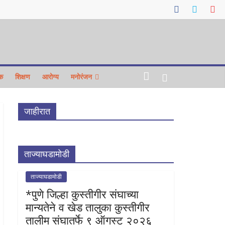
क
शिक्षण
आरोग्य
मनोरंजन
जाहीरात
ताज्याघडामोडी
ताज्याघडामोडी
*पुणे जिल्हा कुस्तीगीर संघाच्या
मान्यतेने व खेड तालुका कुस्तीगीर
तालीम संघातर्फे ९ ऑगस्ट २०२६