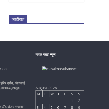
जाहीरात
मावळ मराठा न्यूज
६८६६४
हरिष दर्शन, ओळकाई
August 2026
व,लोणावळा,तालुका
M
T
W
T
F
S
S
1
2
: ॲड.संजय राजाराम
3
4
5
6
7
8
9