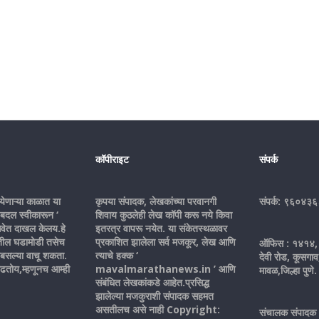
कॉपीराइट
संपर्क
येणाऱ्या काळात या
कृपया संपादक, लेखकांच्या परवानगी
संपर्क: ९६०४३
 बदल स्वीकारून ‘
शिवाय कुठलेही लेख कॉपी करू नये किवा
वेत दाखल केलय.हे
इतरत्र वापरू नयेत. या संकेतस्थळावर
शातील घडामोडी तसेच
प्रकाशित झालेला सर्व मजकूर, लेख आणि
ऑफिस : १४१४, 
बसल्या वाचू शकता.
त्याचे हक्क ‘
देवी रोड, कूसगा
ाढतोय,म्हणूनच आम्ही
mavalmarathanews.in ’ आणि
मावळ,जिल्हा पुणे.
संबंधित लेखकांकडे आहेत.प्रसिद्ध
झालेल्या मजकुराशी संपादक सहमत
असतीलच असे नाही Copyright:
संचालक संपादक 