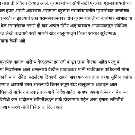
ीत यासाठी निवेदन देण्यात आले. ग्रामस्थांच्या सोयीसाठी प्रत्येक ग्रामपंचायतीच्या
ालयात हजर असणे आवश्यक असताना बहुतांश ग्रामपंचायतीत ग्रामसेवक जनतेच्या
न भरती न झाल्याने एका ग्रामसेवकानवर दोन ग्रामपंचायतीचा कार्यभार सांभाळावा
ण वेळ ग्रामसेवक नसणे ही बाब अत्यंत गंभीर आहे.याबाबत आपल्याकडून संबंधित
बत लेखी कळवावे अशी मागणी खेड तालुक्यातून जिल्हा अध्यक्ष सुरेशभाऊ
याना केली आहे.
त्येक गावात आरोग्य केंद्राच्या इमारती बांधून उभ्या केल्या आहेत परंतु या
मच्या निदर्शनास आले असल्याचे देखील टाकळकर यांनी गटविकास अधिकारी यांना
कारी यांना सेवेत असलेल्या ठिकाणी राहणे आवश्यक असताना तश्या सुविधा त्यांना
ण्यात अपयशी ठरत असल्याचे चित्र संपूर्ण खेड तालुक्यात आढळून आले
ी यांचेवर कारवाई करण्याचे निर्देश द्यावेत अन्यथा अश्या वेळेवर न येणाऱ्या
ाचार विरोधी जन आंदोलन समितीकडून टाळे ठोकण्यात येईल असा इशारा समितीचे
रकाश पाचरणे यांनी निवेदनात दिला आहे.