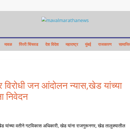
Maval
maratha
मावळ
पिंपरी चिंचवड
देश विदेश
महाराष्ट्र
मुंबई
राजकारण
सामाजि
news
Maval
maratha
ार विरोधी जन आंदोलन न्यास,खेड यांच्या
news
ा निवेदन
खेड यांच्या वतीने गटविकास अधिकारी, खेड यांना राजगुरूनगर, खेड तालुक्यातील