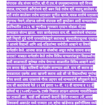
संपादक ॲड.संजय पाटील,व्ही.पी.एस.चे उपमुख्याध्यापक श्री विजय
रसाळ,राष्ट्रवादी काँग्रेसचे श्री बबन धिडे तसेच श्री सहादू कालेकर व
श्री वसंत कालेकर तसेच पत्रकार सुनील म्हस्के,मावळ वार्ताचे पत्रकार
गुरुनाथ नेमाने,लोहगड दर्शनचे संपादक श्री कुमठेकर आदी मान्यवरांच्या
उपस्थितीत २०२६ चा गुणगौरव पुरस्कार प्रदान सोहळा मोठ्या
उत्साहात संपन्न झाला. सदर कार्यक्रमात वाय.सी. क्लासेसचे संचालक
श्री निवृत्ती दुडे यांनी प्रस्ताविकेद्वारे क्लासचा सुरुवातीपासूनचा प्रवास
ते आजचे विद्यार्थी आणि आई-वडिलांच्या समोरील आव्हाने या विषयी
मार्गदर्शन केले. आजचा काळ हा संघर्षाचा असून त्यांचा सामना कसा
करावा? याबद्दल मार्गदर्शन केले तसेच विविध मान्यवरांकडून विद्यार्थ्यांना
भावी काळासाठी शुभेच्छा तसेच येणाऱ्या काळातील विविध आव्हाने कशी
पार करता येईल याविषयी मार्गदर्शन करण्यात आले. वाय सी क्लास हा
मावळातला एकमेव असा खाजगी क्लास आहे की जो विद्यार्थ्यांच्या गुणांचा
गौरव करतो अशा प्रकारचे गौरव उद्गार सर्व मान्यवरांनी कौतुकाने केले.
वाय सी क्लासेसचे गेले २९ वर्ष इयत्ता १० वी, १२ वी सायन्स व १२ वी
कॉमर्स चा (१०वर्ष)१००% टक्के निकाल लाऊन आपल्या नावलौकिकत
भर टाकली आहे. याही वर्षी संकष्टी केदारी हिंदीत राज्यात २री,आदर्श
विश्वकर्मा अकाउंट मध्ये राज्यात ३रा,श्रेया खांडेभरड इकॉनॉमिक्स मध्ये