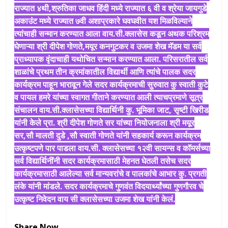
राज्यात ४थी,श्रुतिका जाधव हिंदी मध्ये राज्यात ६ वी व श्रेया जायगुडे
अकाउंट मध्ये राज्यात ७वी अशाप्रकारे घवघवीत यश मिळविल्याने
त्यांचाही सन्मान करण्यात आला वाय.सी.क्लासेस कडून अथक परिश्रम
घेणाऱ्या श्री दीपेश गोणते,मयूर कनगुटकर व उजमा शेख मॅडम या सर्व
प्राध्यापक वृंदाचाही यथोचित सन्मान करण्यात आला. परिसरातील सर्व
शाळांचे प्रथम तीन क्रमांकातील विद्यार्थी आणि त्यांचे पालक सदर
कार्यक्रम पाहून भारावून गेले सदर कार्यक्रमाची सुरुवात कु स्वाती कुटे
व पायल हमरे यांच्या स्वागत गीताने करण्यात आली त्याचप्रमाणे सूत्र
संचालन वाय.सी.क्लासेसच्या विद्यार्थिनी कु. भूमिका जाट, सृष्टी खिरीड
यांनी केले प्रा. श्री दीपेश गोणते सर यांच्या नियोजनाला श्री मयूर
सर,सौ मालती दुडे ,सौ स्वाती गोणते यांनी सहकार्य करून कार्यक्रम
उत्कृष्टपणे पार पाडला वाय.सी. क्लासेसच्या १२वी सायन्स व कॉमर्सच्या
सर्व विद्यार्थिनींनी सदर कार्यक्रमासाठी मेहनत घेतली तसेच सदर
कार्यक्रमासाठी आलेल्या सर्व मान्यवरांचे व पालकांचे आभार कु. प्रगती
लंके यांनी मांडले. सदर कार्यक्रमाचे गुणवंत विदयार्थ्यांच्या गुणगौरव चे
उत्कृष्ट निवेदन वाय सी क्लासेसच्या उजमा शेख यांनी केलं.
Share Now