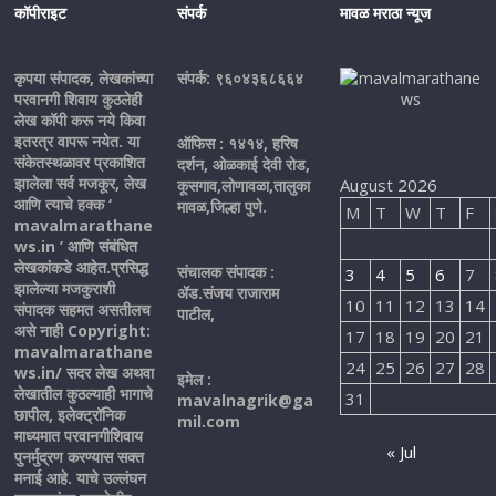
कॉपीराइट
संपर्क
मावळ मराठा न्यूज
कृपया संपादक, लेखकांच्या
संपर्क: ९६०४३६८६६४
परवानगी शिवाय कुठलेही
लेख कॉपी करू नये किवा
इतरत्र वापरू नयेत. या
ऑफिस : १४१४, हरिष
संकेतस्थळावर प्रकाशित
दर्शन, ओळकाई देवी रोड,
झालेला सर्व मजकूर, लेख
August 2026
कूसगाव,लोणावळा,तालुका
आणि त्याचे हक्क ‘
मावळ,जिल्हा पुणे.
M
T
W
T
F
mavalmarathane
ws.in ’ आणि संबंधित
लेखकांकडे आहेत.प्रसिद्ध
संचालक संपादक :
3
4
5
6
7
झालेल्या मजकुराशी
ॲड.संजय राजाराम
10
11
12
13
14
संपादक सहमत असतीलच
पाटील,
असे नाही Copyright:
17
18
19
20
21
mavalmarathane
24
25
26
27
28
ws.in/ सदर लेख अथवा
इमेल :
लेखातील कुठल्याही भागाचे
31
mavalnagrik@ga
छापील, इलेक्ट्रॉनिक
mil.com
माध्यमात परवानगीशिवाय
« Jul
पुनर्मुद्रण करण्यास सक्त
मनाई आहे. याचे उल्लंघन