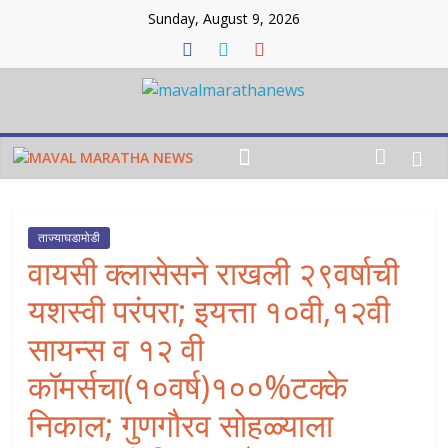
Skip
Sunday, August 9, 2026
to
content
Maval
maratha
news
ताज्याघडामोडी
वायसी क्लासेसने राखली २९वर्षाची
Maval
maratha
यशस्वी परंपरा; इयत्ता १०वी,१२वी
news
सायन्स व १२ वी
कॉमर्सचा(१०वर्ष)१००%टक्के
निकाल; गुणगौरव सोहळ्याला