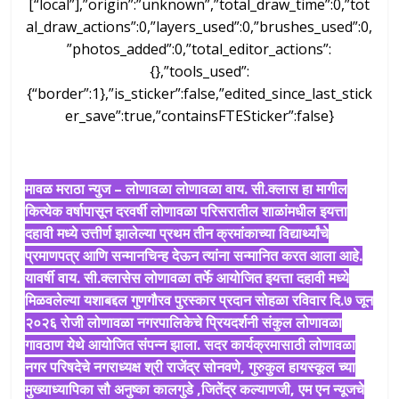
[“local”],”origin”:”unknown”,”total_draw_time”:0,”tot
al_draw_actions”:0,”layers_used”:0,”brushes_used”:0,
”photos_added”:0,”total_editor_actions”:
{},”tools_used”:
{“border”:1},”is_sticker”:false,”edited_since_last_stick
er_save”:true,”containsFTESticker”:false}
मावळ मराठा न्युज – लोणावळा लोणावळा वाय. सी.क्लास हा मागील
कित्येक वर्षापासून दरवर्षी लोणावळा परिसरातील शाळांमधील इयत्ता
दहावी मध्ये उत्तीर्ण झालेल्या प्रथम तीन क्रमांकाच्या विद्यार्थ्यांचे
प्रमाणपत्र आणि सन्मानचिन्ह देऊन त्यांना सन्मानित करत आला आहे.
यावर्षी वाय. सी.क्लासेस लोणावळा तर्फे आयोजित इयत्ता दहावी मध्ये
मिळवलेल्या यशाबद्दल गुणगौरव पुरस्कार प्रदान सोहळा रविवार दि.७ जून
२०२६ रोजी लोणावळा नगरपालिकेचे प्रियदर्शनी संकुल लोणावळा
गावठाण येथे आयोजित संपन्न झाला. सदर कार्यक्रमासाठी लोणावळा
नगर परिषदेचे नगराध्यक्ष श्री राजेंद्र सोनवणे, गुरुकुल हायस्कूल च्या
मुख्याध्यापिका सौ अनुष्का कालगुडे ,जितेंद्र कल्याणजी, एम एन न्यूजचे