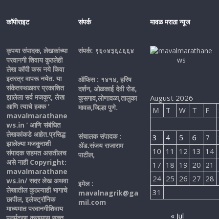
कॉपीराइट
संपर्क
मावळ मराठा न्यूज
कृपया संपादक, लेखकांच्या
संपर्क: ९६०४३६८६६४
परवानगी शिवाय कुठलेही
लेख कॉपी करू नये किवा
इतरत्र वापरू नयेत. या
ऑफिस : १४१४, हरिष
संकेतस्थळावर प्रकाशित
दर्शन, ओळकाई देवी रोड,
झालेला सर्व मजकूर, लेख
August 2026
कूसगाव,लोणावळा,तालुका
आणि त्याचे हक्क ‘
मावळ,जिल्हा पुणे.
M
T
W
T
F
mavalmarathane
ws.in ’ आणि संबंधित
लेखकांकडे आहेत.प्रसिद्ध
संचालक संपादक :
3
4
5
6
7
झालेल्या मजकुराशी
ॲड.संजय राजाराम
10
11
12
13
14
संपादक सहमत असतीलच
पाटील,
असे नाही Copyright:
17
18
19
20
21
mavalmarathane
24
25
26
27
28
ws.in/ सदर लेख अथवा
इमेल :
लेखातील कुठल्याही भागाचे
31
mavalnagrik@ga
छापील, इलेक्ट्रॉनिक
mil.com
माध्यमात परवानगीशिवाय
« Jul
पुनर्मुद्रण करण्यास सक्त